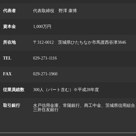
代表者
代表取締役 野澤 康博
資本金
1,000万円
所在地
〒312-0012 茨城県ひたちなか市馬渡西谷津3846
TEL
029-271-1116
FAX
029-271-1960
従業員総数
300人（パート含む）※平成28年度
取引銀行
水戸信用金庫、常陽銀行、商工中金、茨城県信用組合
三井住友銀行